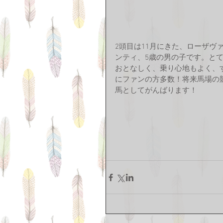
2頭目は11月にきた、ローザヴ
ンティ、5歳の男の子です。と
おとなしく、乗り心地もよく、
にファンの方多数！将来馬場の
馬としてがんばります！