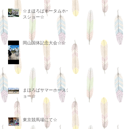
☆まほろばオータムホー
スショー☆
岡山国体記念大会☆☆
まほろばサマーホースシ
ョー☆
東京競馬場にて☆