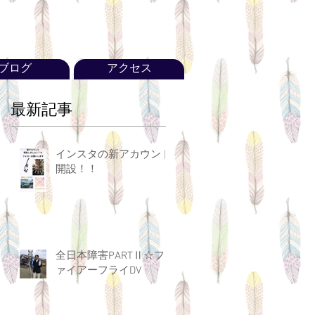
ブログ
アクセス
最新記事
インスタの新アカウント
開設！！
全日本障害PARTⅡ☆フ
ァイアーフライDV