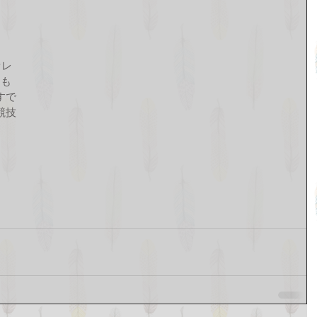
ァレ
ても
すで
競技