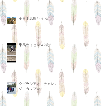
全日本馬場Part1☆
乗馬ライセンス2級！
☆グラシアス チャレン
ジ カップ☆