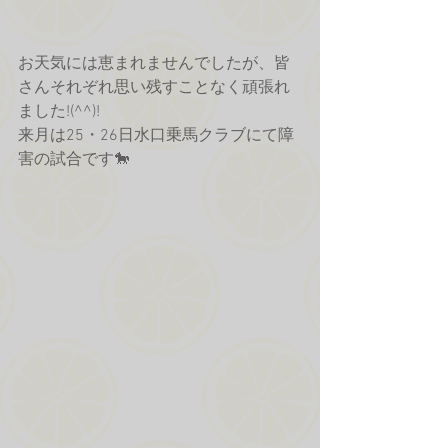
お天気には恵まれませんでしたが、皆
さんそれぞれ思い残すことなく頑張れ
ました!(^^)!
来月は25・26日水口乗馬クラブにて障
害の試合です🐎