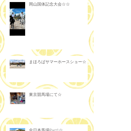
岡山国体記念大会☆☆
まほろばサマーホースショー☆
東京競馬場にて☆
全日本馬場Part1☆