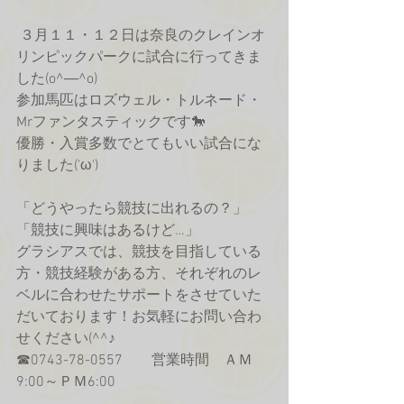
 ３月１１・１２日は奈良のクレインオ
リンピックパークに試合に行ってきま
した(o^―^o)
参加馬匹はロズウェル・トルネード・
Mrファンタスティックです🐎
優勝・入賞多数でとてもいい試合にな
りました('ω')
「どうやったら競技に出れるの？」
「競技に興味はあるけど…」
グラシアスでは、競技を目指している
方・競技経験がある方、それぞれのレ
ベルに合わせたサポートをさせていた
だいております！お気軽にお問い合わ
せください(^^♪
☎0743-78-0557　　営業時間　ＡＭ
9:00～ＰＭ6:00