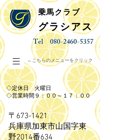
乗馬クラブ
グラシアス
Tel
080-2460-5357
←こちらのメニューをクリック
◇定休日 火曜日
◇営業時間９：００～１７：００
〒673-1421
兵庫県加東市山国字東
野
2014番634