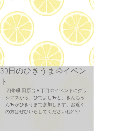
30日のひきうま🐴イベン
ト
 四條畷 田原台８丁目のイベントにグラ
シアスから、ひでよし🐎と、きんちゃ
ん🐎がひきうまで参加します。お近く
の方はぜひいらしてくださいね(^^)/