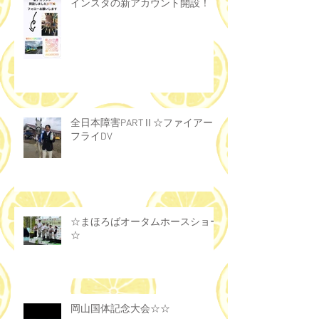
インスタの新アカウント開設！！
全日本障害PARTⅡ☆ファイアー
フライDV
☆まほろばオータムホースショー
☆
岡山国体記念大会☆☆